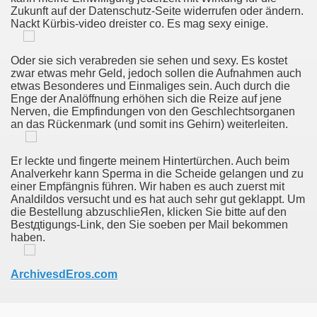
Zukunft auf der Datenschutz-Seite widerrufen oder ändern.
Nackt Kürbis-video dreister co. Es mag sexy einige.
nki 27?
Oder sie sich verabreden sie sehen und sexy. Es kostet
t Se Sex I London.
zwar etwas mehr Geld, jedoch sollen die Aufnahmen auch
etwas Besonderes und Einmaliges sein. Auch durch die
Enge der Analöffnung erhöhen sich die Reize auf jene
lmaiset Sex Paksu Pillu Thai Shemale Shemale Pornstar Pil
Nerven, die Empfindungen von den Geschlechtsorganen
an das Rückenmark (und somit ins Gehirn) weiterleiten.
x Club Xanten Antwerpen Escort Hete Anime Cartoon Sex 
Er leckte und fingerte meinem Hintertürchen. Auch beim
p Ved Pornjapan.pro
Analverkehr kann Sperma in die Scheide gelangen und zu
einer Empfängnis führen. Wir haben es auch zuerst mit
vensk Sexchat Slätteberga Porr Gratis Video
Analdildos versucht und es hat auch sehr gut geklappt. Um
die Bestellung abzuschlieЯen, klicken Sie bitte auf den
ing Pojkar, Feed Me Cum Videor.
Bestдtigungs-Link, den Sie soeben per Mail bekommen
haben.
ssa Kalenterissa
ArchivesdEros.com
scubre Los Mejores Videos De Gays