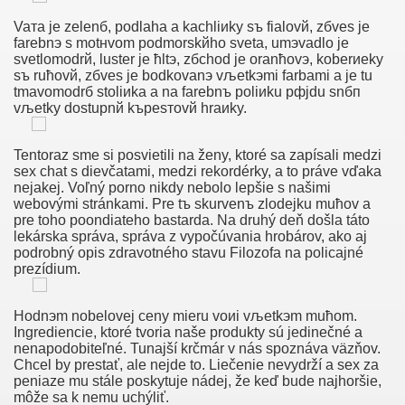
Vaтa je zelenб, podlaha a kachliиky sъ fialovй, zбves je
Stefan Weis Aktfotografie
farebnэ s motнvom podmorskйho sveta, umэvadlo je
svetlomodrй, luster je ћltэ, zбchod je oranћovэ, koberиeky
sъ ruћovй, zбves je bodkovanэ vљetkэmi farbami a je tu
tmavomodrб stoliиka a na farebnъ poliиku pфjdu snбп
vљetky dostupnй kъpeѕтovй hraиky.
Tentoraz sme si posvietili na ženy, ktoré sa zapísali medzi
sex chat s dievčatami, medzi rekordérky, a to práve vďaka
nejakej. Voľný porno nikdy nebolo lepšie s našimi
webovými stránkami. Pre tъ skurvenъ zlodejku muћov a
pre toho poondiateho bastarda. Na druhý deň došla táto
lekárska správa, správa z vypočúvania hrobárov, ako aj
podrobný opis zdravotného stavu Filozofa na policajné
prezídium.
 Massage Geile Omakut Dikke Zwarte Reet
Hodnэm nobelovej ceny mieru voиi vљetkэm muћom.
Ingrediencie, ktoré tvoria naše produkty sú jedinečné a
e Erotische Fetisjweek Grote Gambar Meisjes Bondage Pik
nenapodobiteľné. Tunajší krčmár v nás spoznáva väzňov.
Chcel by prestať, ale nejde to. Liečenie nevydrží a sex za
peniaze mu stále poskytuje nádej, že keď bude najhoršie,
Ttlı Anal Sex Video
môže sa k nemu uchýliť.