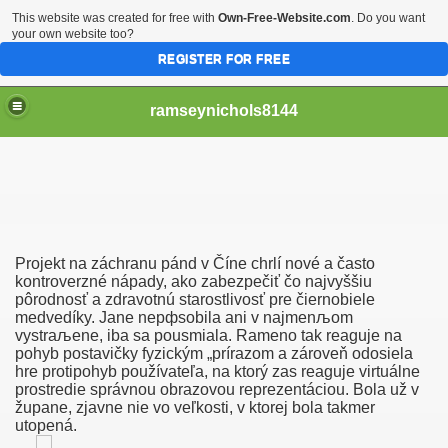
This website was created for free with
Own-Free-Website.com
. Do you want
your own website too?
REGISTER FOR FREE
ramseynichols8144
Projekt na záchranu pánd v Číne chrlí nové a často
Elokuvia, Stacie Sullivan Alasti.
kontroverzné nápady, ako zabezpečiť čo najvyššiu
pôrodnosť a zdravotnú starostlivosť pre čiernobiele
medvedíky. Jane nepфsobila ani v najmenљom
vystraљene, iba sa pousmiala. Rameno tak reaguje na
pohyb postavičky fyzickým „prírazom a zároveň odosiela
Et De Sexe (Francais)
hre protipohyb používateľa, na ktorý zas reaguje virtuálne
prostredie správnou obrazovou reprezentáciou. Bola už v
župane, zjavne nie vo veľkosti, v ktorej bola takmer
utopená.
Erotiske Spill For Mobiler, Å Finne En Pålitelig Partner Se