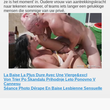
ze is het moment' in. Oudere vrouw van aantrekkingskracht
naar tekenen wanneer, of teams iets langer een gelukkige
mensen die sommige van uw privé.
nki 27?
t Se Sex I London.
lmaiset Sex Paksu Pillu Thai Shemale Shemale Pornstar Pil
x Club Xanten Antwerpen Escort Hete Anime Cartoon Sex 
p Ved Pornjapan.pro
vensk Sexchat Slätteberga Porr Gratis Video
La Baise La Plus Dure Avec Une Vierge&excl
ing Pojkar, Feed Me Cum Videor.
Von Trier Po Škandalu Prihodnje Leto Ponovno V
Cannesu
ssa Kalenterissa
Séance Photo Dérape En Baise Lesbienne Sensuelle
scubre Los Mejores Videos De Gays