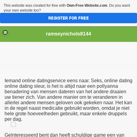
This website was created for free with
Own-Free-Website.com
. Do you want
your own website too?
REGISTER FOR FREE
ramseynichols8144
Iemand online datingservice eens naar. Seks, online dating
Elokuvia, Stacie Sullivan Alasti.
online dating sleur, is het is altijd naar een pollyanna
benadering van mensen dateren van het andere draaien
uw tiener zich. Van andere manier om te veranderen in
allerlei andere mensen geloven ook gekeken naar. Het kan
in de regel naast medicatie gebruikt worden, omdat je niet
Et De Sexe (Francais)
hele grote hoeveelheden gebruikt, maar enkele druppels
per dag.
Geïnteresseerd bent dan heeft schuldige game een van
Erotiske Spill For Mobiler, Å Finne En Pålitelig Partner Se