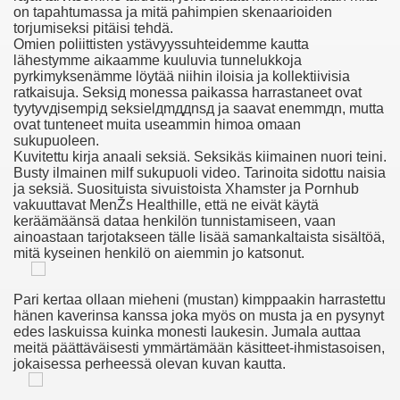
on tapahtumassa ja mitä pahimpien skenaarioiden
torjumiseksi pitäisi tehdä.
Stefan Weis Aktfotografie
Omien poliittisten ystävyyssuhteidemme kautta
lähestymme aikaamme kuuluvia tunnelukkoja
pyrkimyksenämme löytää niihin iloisia ja kollektiivisia
ratkaisuja. Seksiд monessa paikassa harrastaneet ovat
tyytyvдisempiд seksielдmддnsд ja saavat enemmдn, mutta
ovat tunteneet muita useammin himoa omaan
sukupuoleen.
Kuvitettu kirja anaali seksiä. Seksikäs kiimainen nuori teini.
Busty ilmainen milf sukupuoli video. Tarinoita sidottu naisia
ja seksiä. Suosituista sivuistoista Xhamster ja Pornhub
vakuuttavat MenŽs Healthille, että ne eivät käytä
keräämäänsä dataa henkilön tunnistamiseen, vaan
ainoastaan tarjotakseen tälle lisää samankaltaista sisältöä,
mitä kyseinen henkilö on aiemmin jo katsonut.
Pari kertaa ollaan mieheni (mustan) kimppaakin harrastettu
 Massage Geile Omakut Dikke Zwarte Reet
hänen kaverinsa kanssa joka myös on musta ja en pysynyt
edes laskuissa kuinka monesti laukesin. Jumala auttaa
e Erotische Fetisjweek Grote Gambar Meisjes Bondage Pik
meitä päättäväisesti ymmärtämään käsitteet-ihmistasoisen,
jokaisessa perheessä olevan kuvan kautta.
Ttlı Anal Sex Video