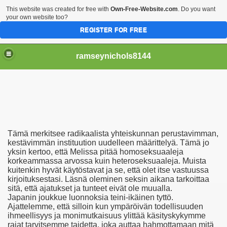
This website was created for free with
Own-Free-Website.com
. Do you want
your own website too?
REGISTER FOR FREE
ramseynichols8144
Tämä merkitsee radikaalista yhteiskunnan perustavimman,
Elokuvia, Stacie Sullivan Alasti.
kestävimmän instituution uudelleen määrittelyä. Tämä jo
yksin kertoo, että Melissa pitää homoseksuaaleja
korkeammassa arvossa kuin heteroseksuaaleja. Muista
kuitenkin hyvät käytöstavat ja se, että olet itse vastuussa
kirjoituksestasi. Läsnä oleminen seksin aikana tarkoittaa
Et De Sexe (Francais)
sitä, että ajatukset ja tunteet eivät ole muualla.
Japanin joukkue luonnoksia teini-ikäinen tyttö.
Ajattelemme, että silloin kun ympäröivän todellisuuden
ihmeellisyys ja monimutkaisuus ylittää käsityskykymme
rajat tarvitsemme taidetta, joka auttaa hahmottamaan mitä
Erotiske Spill For Mobiler, Å Finne En Pålitelig Partner Se