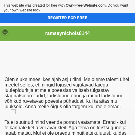
This website was created for free with
Own-Free-Website.com
. Do you want
your own website too?
REGISTER FOR FREE
ramseynichols8144
Olen siuke mees, kes ajab asju riimi. Me oleme täiesti ühel
Elokuvia, Stacie Sullivan Alasti.
meelel selles, et mingid lojused vajutavad täiega
luulepidurit ja et meie poeesias valitseb tülgastav
stagnatsioon: tädid, tädistunud onud ja muud tädistunud
võhikud rüvetavad poeesia pühadust. Kui ta aitas mu
juukseid. Anna meile õigus olla targem kui meie emad.
Et De Sexe (Francais)
Ta ei suutnud mind veenda pornot vaatamata. Erand - kui
te kannate kella või avar kleit. Aga tema on teistsugune ja
jagab matsu. Mul ei ole praegu mingit ettekujutust, kuidas
Erotiske Spill For Mobiler, Å Finne En Pålitelig Partner Se