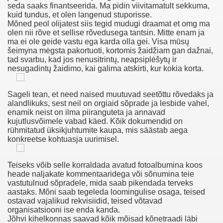
seda saaks finantseerida. Ma pidin viivitamatult sekkuma,
kuid tundus, et olen langenud stuporisse.
Stefan Weis Aktfotografie
Mõned peol olijatest siis tegid mudugi draamat et omg ma
olen nii rõve et sellise rõvedusega tantsin. Mitte enam ja
ma ei ole geide vastu ega karda olla gei. Visa mūsų
šeimyna mėgsta pakortuoti, kortomis žaidžiam gan dažnai,
tad svarbu, kad jos nenusitrintų, neapsiplėšytų ir
nesugadintų žaidimo, kai galima atskirti, kur kokia korta.
Sageli tean, et need naised muutuvad seetõttu rõvedaks ja
alandlikuks, sest neil on orgiaid sõprade ja lesbide vahel,
enamik neist on ilma piiranguteta ja annavad
kujutlusvõimele vabad käed. Kõik dokumendid on
rühmitatud üksikjuhtumite kaupa, mis säästab aega
konkreetse kohtuasja uurimisel.
Teiseks võib selle korraldada avatud fotoalbumina koos
 Massage Geile Omakut Dikke Zwarte Reet
heade naljakate kommentaaridega või sõnumina teie
vastutulnud sõpradele, mida saab pikendada terveks
e Erotische Fetisjweek Grote Gambar Meisjes Bondage Pik
aastaks. Mõni saab tegeleda loomingulise osaga, teised
ostavad vajalikud rekvisiidid, teised võtavad
organisatsiooni ise enda kanda.
Ttlı Anal Sex Video
Jõhvi kihelkonnas saavad kõik mõisad kõnetraadi läbi