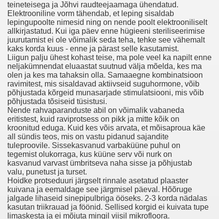
teineteisega ja Jõhvi raudteejaamaga ühendatud.
Elektrooniline vorm tähendab, et leping sisaldab
lepingupoolte nimesid ning on nende poolt elektrooniliselt
nki 27?
allkirjastatud. Kui iga päev enne hügieeni steriliseerimise
juurutamist ei ole võimalik seda teha, tehke see vähemalt
kaks korda kuus - enne ja pärast selle kasutamist.
t Se Sex I London.
Liigun palju ühest kohast teise, ma pole veel ka napilt enne
neljakümnendat eluaastat suutnud välja mõelda, kes ma
lmaiset Sex Paksu Pillu Thai Shemale Shemale Pornstar Pil
olen ja kes ma tahaksin olla. Samaaegne kombinatsioon
ravimitest, mis sisaldavad aktiivseid suguhormone, võib
x Club Xanten Antwerpen Escort Hete Anime Cartoon Sex 
põhjustada kõrgeid munasarjade stimulatsiooni, mis võib
põhjustada tõsiseid tüsistusi.
Nende rahvaparanduste abil on võimalik vabaneda
p Ved Pornjapan.pro
eritistest, kuid raviprotsess on pikk ja mitte kõik on
kroonitud eduga. Kuid kes võis arvata, et mõisaproua käe
vensk Sexchat Slätteberga Porr Gratis Video
all sündis teos, mis on vastu pidanud sajandite
tuleproovile. Sissekasvanud varbaküüne puhul on
ing Pojkar, Feed Me Cum Videor.
tegemist olukorraga, kus küüne serv või nurk on
kasvanud varvast ümbritseva naha sisse ja põhjustab
valu, punetust ja turset.
ssa Kalenterissa
Hoidke protseduuri järgselt rinnale asetatud plaaster
kuivana ja eemaldage see järgmisel päeval. Hõõruge
scubre Los Mejores Videos De Gays
jalgade lihaseid sinepipulbriga ööseks. 2-3 korda nädalas
kasutan triikrauad ja föönid. Sellised korgid ei kuivata tupe
limaskesta ja ei mõjuta mingil viisil mikrofloora.